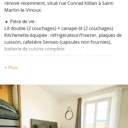
rénové récemment, situé rue Conrad Killian à Saint-
Martin-le-Vinoux.
🔸 Pièce de vie :
Lit double (2 couchages) + canapé-lit (2 couchages)
Kitchenette équipée : réfrigérateur/freezer, plaques de
cuisson, cafetière Senseo (capsules non fournies),
batterie de cuisine complète
Linge de lit et serviettes fournis pour 4 personnes
Lave-linge partagé (dans les communs)
+ Plus
⚠️ Si vous êtes 4, notez que le logement mesure 19 m² :
il est petit et optimisé.
🔸 Salle d'eau :
Douche
WC
Localisation :
📍 Rue Conrad Killian, Saint-Martin-le-Vinoux, au calme