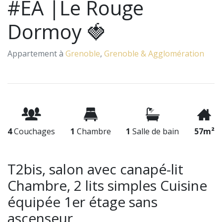
#EA |Le Rouge
Dormoy 🍓
Appartement à
Grenoble
,
Grenoble & Agglomération
4
Couchages
1
Chambre
1
Salle de bain
57m²
T2bis, salon avec canapé-lit
Chambre, 2 lits simples Cuisine
équipée 1er étage sans
ascenseur