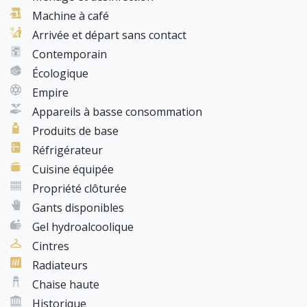
⚠️ Sans validation de cette garantie bancaire, les accès
Machine à café
au logement ne pourront pas être transmis et la
Arrivée et départ sans contact
réservation ne sera pas remboursée.
Contemporain
Écologique
Empire
Appareils à basse consommation
Produits de base
Réfrigérateur
Cuisine équipée
Propriété clôturée
Gants disponibles
Gel hydroalcoolique
Cintres
Radiateurs
Chaise haute
Historique