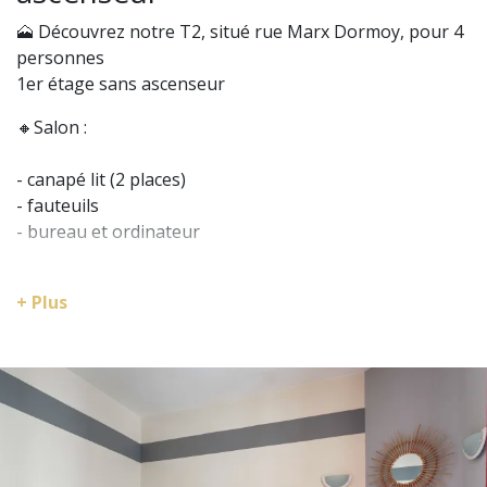
🗻 Découvrez notre T2, situé rue Marx Dormoy, pour 4
personnes
1er étage sans ascenseur
🔸Salon :
- canapé lit (2 places)
- fauteuils
- bureau et ordinateur
🔸Cuisine séparée :
- réfrigérateur
+ Plus
- micro-ondes
- machine à laver
- bouilloire
- machine à café
🔸Chambre :
- 2 lits une place