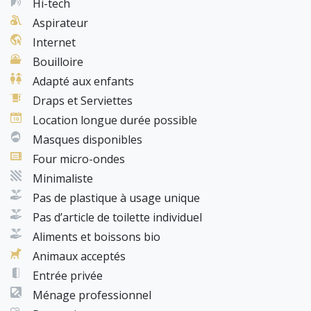
Hi-tech
deux cas.
Aspirateur
🐶 Si vous venez accompagné de votre animal de
Internet
compagnie nous vous demanderons 12€ TTC / animal /
jour.
Bouilloire
Adapté aux enfants
Draps et Serviettes
Location longue durée possible
Masques disponibles
Four micro-ondes
Minimaliste
Pas de plastique à usage unique
Pas d’article de toilette individuel
Aliments et boissons bio
Animaux acceptés
Entrée privée
Ménage professionnel