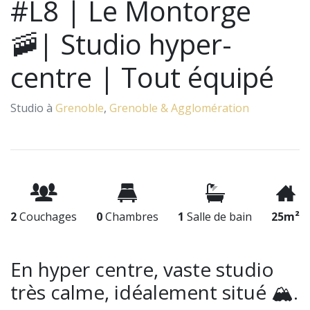
#L8 | Le Montorge
🚠| Studio hyper-
centre | Tout équipé
Studio à
Grenoble
,
Grenoble & Agglomération
2
Couchages
0
Chambres
1
Salle de bain
25m²
En hyper centre, vaste studio
très calme, idéalement situé 🏔.